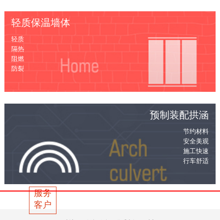
轻质保温墙体
轻质
隔热
阻燃
防裂
预制装配拱涵
节约材料
安全美观
施工快速
行车舒适
服务
客户