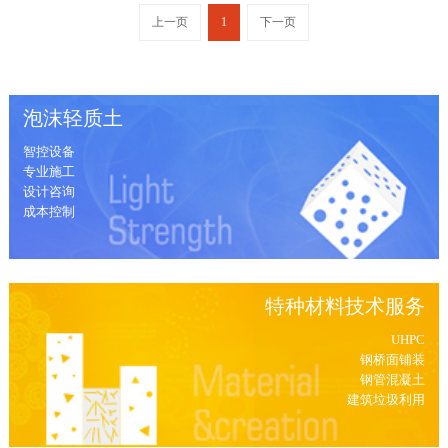
上一页
1
下一页
泡沫轻质土
智控设备
专业施工
设计咨询
成本控制
特种材料技术服务
UHPC
钢桥面铺装
钢管混凝土
建筑垃圾利用