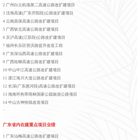
2 广州白云机场第二高速公路改扩建项目
3 沈海高速(广东开阳段)公路改扩建项目
4 云南昌保高速公路改扩建项目
5 广西钦北高速公路改扩建项目
6 京沪高速(江苏段)公路改扩建项目
7 福州长乐区营滨路提升改造工程
8 广东深汕西高速公路改扩建项目
9 广西桂柳高速公路改扩建项目
10 中山中江高速公路改扩建项目
11 湛江海川大道公路改扩建项目
12 长深(广东惠河段)高速公路改扩建项目
13 海南环热带雨林国家公园旅游公路项目
14 中山古神快线改造项目
...
广东省内在建重点项目业绩
1 广东汕梅高速公路改扩建项目