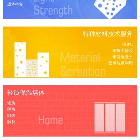
成本控制
特种材料技术服务
UHPC
钢桥面铺装
钢管混凝土
建筑垃圾利用
轻质保温墙体
轻质
隔热
阻燃
防裂