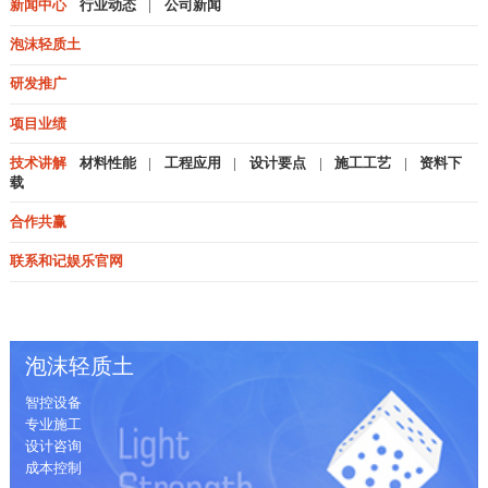
新闻中心
行业动态
|
公司新闻
泡沫轻质土
研发推广
项目业绩
技术讲解
材料性能
|
工程应用
|
设计要点
|
施工工艺
|
资料下
载
合作共赢
联系和记娱乐官网
泡沫轻质土
智控设备
专业施工
设计咨询
成本控制