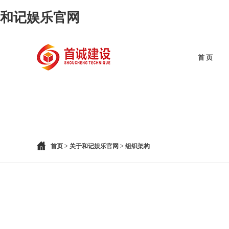
和记娱乐官网
首 页
首页
>
关于和记娱乐官网
>
组织架构