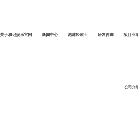
关于和记娱乐官网
新闻中心
泡沫轻质土
研发咨询
项目业
公司介