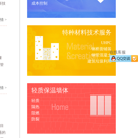
成本控制
新技
实用
情 >
特种材料技术服务
UHPC
钢桥面铺装
在线客服
钢管混凝土
课
建筑垃圾利用
顶管
情 >
轻质保温墙体
轻质
隔热
阻燃
防裂
项目
题的