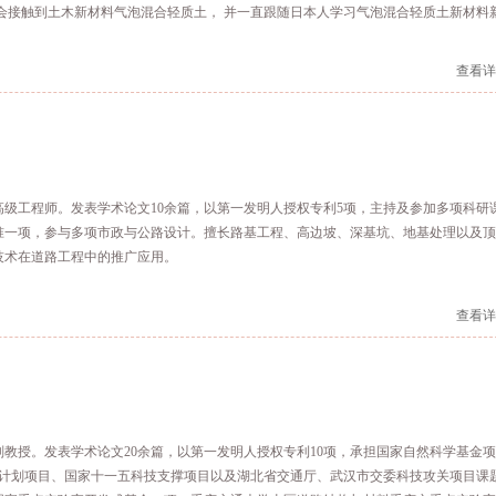
有机会接触到土木新材料气泡混合轻质土， 并一直跟随日本人学习气泡混合轻质土新材料
程技术规程》和《泡沫混凝土墙板 屋面板》国家标准的编制工作。申请了多项发明和
查看详
，高级工程师。发表学术论文10余篇，以第一发明人授权专利5项，主持及参加多项科研
准一项，参与多项市政与公路设计。擅长路基工程、高边坡、深基坑、地基处理以及
技术在道路工程中的推广应用。
查看详
，副教授。发表学术论文20余篇，以第一发明人授权专利10项，承担国家自然科学基金
3计划项目、国家十一五科技支撑项目以及湖北省交通厅、武汉市交委科技攻关项目课