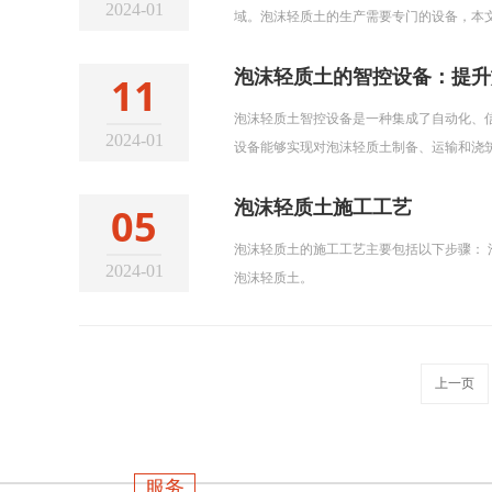
2024-01
域。泡沫轻质土的生产需要专门的设备，本文
产前，需要对设备进行检查，确保设备完好，
料：根据生产需要，准备好适量的发泡剂、
泡沫轻质土的智控设备：提升
11
泡沫轻质土智控设备是一种集成了自动化、
2024-01
设备能够实现对泡沫轻质土制备、运输和浇
过程，并根据实际情况调整设备参数，确保施
沫轻质土的制备过程中发挥着关键作用。通
泡沫轻质土施工工艺
05
计要求。同时，智控设备还能实时监测制备
泡沫轻质土的施工工艺主要包括以下步骤： 
2024-01
泡沫轻质土。
上一页
服务