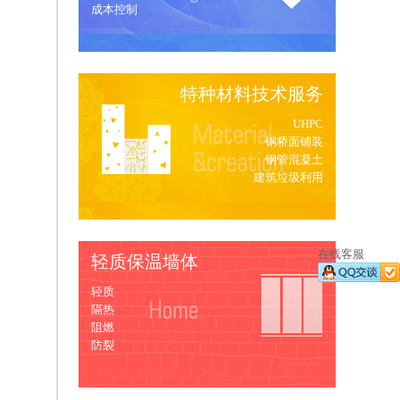
成本控制
特种材料技术服务
UHPC
钢桥面铺装
钢管混凝土
建筑垃圾利用
在线客服
轻质保温墙体
轻质
隔热
阻燃
防裂