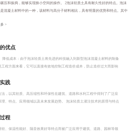
碾压和振捣，能够实现狭小空间的操作。 2泡沫轻质土具有耐久性好的特点。泡沫
土是混凝土材料中的一种，该材料与高分子材料相比，具有明显的优势和特点。其中
性、耐热性以及抗油污能力方面都比后者强。 3气泡轻质混凝土具有高性能的流动
多 >
通过利用泥浆泵等等机具来进行施工，运送距离较远。 4泡沫轻质土因为其强度较
此在施工过程中出现任何问题在重新施工的过程中要既方便且效率高。 5泡沫轻质
自身的特性
的优点
： 降低成本：由于泡沫轻质土将先进的科技融入到新型泡沫混凝土材料的制备
筑工程方面来看，它可以直接有效地控制工程造价成本，防止造价过大而影响
实践
方法，以其轻质、高压缩性和环保性在建筑、道路和水利工程中得到了广泛应
原理、特点、应用领域以及未来发展趋势。 泡沫轻质土灌注技术的原理与特点
泡剂溶液中引入气体，生成大量气泡，
过程
量轻、保温性能好、隔音效果好等特点而被广泛应用于建筑、道路、园林等领