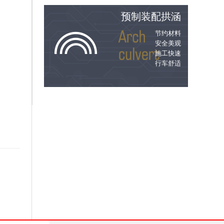
预制装配拱涵
节约材料
安全美观
施工快速
行车舒适