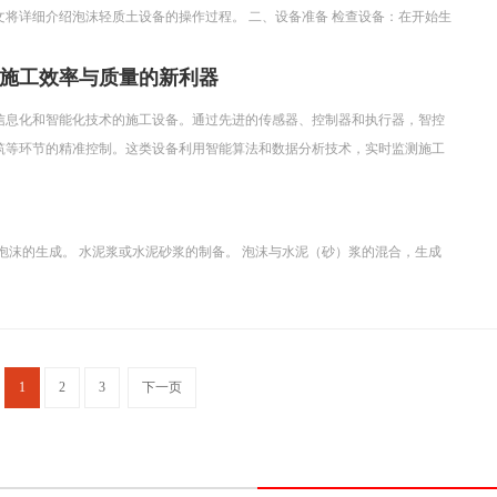
将详细介绍泡沫轻质土设备的操作过程。 二、设备准备 检查设备：在开始生
无故障。 清理场地：将生产场地清理干净，确保没有杂物和灰尘。 准备原材
水泥、水等原材料。
施工效率与质量的新利器
信息化和智能化技术的施工设备。通过先进的传感器、控制器和执行器，智控
筑等环节的精准控制。这类设备利用智能算法和数据分析技术，实时监测施工
工质量。 三、智控设备在泡沫轻质土施工中的应用 制备环节：智控设备在泡
过精准控制发泡剂的配比和混合时间，确保泡沫轻质土的各项性能指标满足设
过程中的温度、湿度等环境因素，确
泡沫的生成。 水泥浆或水泥砂浆的制备。 泡沫与水泥（砂）浆的混合，生成
1
2
3
下一页