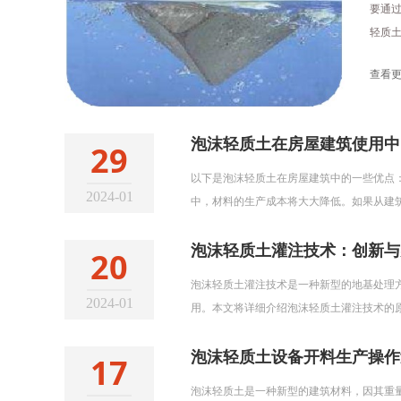
要通过
轻质
在耐久
查看更
性，可
低，因
土在
泡沫轻质土在房屋建筑使用中
29
以下是泡沫轻质土在房屋建筑中的一些优点
2024-01
中，材料的生产成本将大大降低。如果从建
施工单位的经济效益。
泡沫轻质土灌注技术：创新与
20
泡沫轻质土灌注技术是一种新型的地基处理
2024-01
用。本文将详细介绍泡沫轻质土灌注技术的
泡沫轻质土灌注技术的基本原理是通过向发
泡沫轻质土设备开料生产操作
17
泡沫轻质土是一种新型的建筑材料，因其重