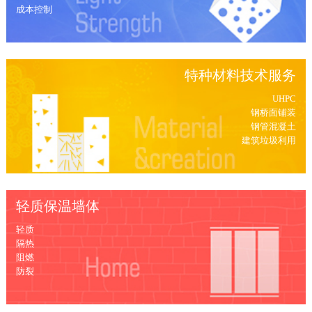
成本控制
特种材料技术服务
UHPC
钢桥面铺装
钢管混凝土
建筑垃圾利用
轻质保温墙体
轻质
隔热
阻燃
防裂